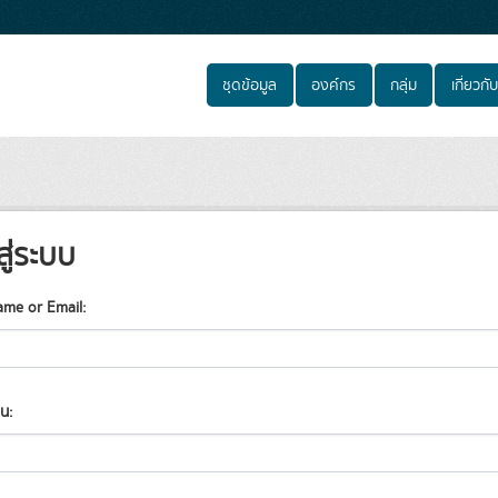
ชุดข้อมูล
องค์กร
กลุ่ม
เกี่ยวกับ
สู่ระบบ
ame or Email
าน