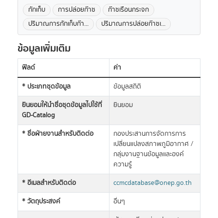
กักเก็บ
การปล่อยก๊าซ
ก๊าซเรือนกระจก
ปริมาณการกักเก็บก๊า...
ปริมาณการปล่อยก๊าซเ...
ข้อมูลเพิ่มเติม
ฟิลด์
ค่า
* ประเภทชุดข้อมูล
ข้อมูลสถิติ
ยินยอมให้นำชื่อชุดข้อมูลไปใช้ที่
ยินยอม
GD-Catalog
* ชื่อฝ่ายงานสำหรับติดต่อ
กองประสานการจัดการการ
เปลี่ยนแปลงสภาพภูมิอากาศ /
กลุ่มงานฐานข้อมูลและองค์
ความรู้
* อีเมลสำหรับติดต่อ
ccmcdatabase@onep.go.th
* วัตถุประสงค์
อื่นๆ