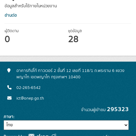
ข้อมูลสำหรับใช้ภายในหน่วยงาน
อ่านต่อ
ผู้ติดตาม
ชุดข้อมูล
0
28
อาคารทิปโก้ ทาวเวอร์ 2 ชั้นที่ 12 เลขที่ 118/1 ถ.พระราม 6 แขวง
พญาไท เขตพญาไท กรุงเทพฯ 10400
02-265-6542
ict@onep.go.th
295323
จำนวนผู้เข้าชม
ภาษา