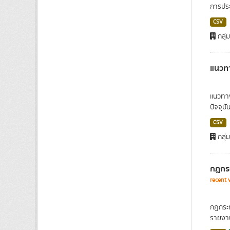
การประ
CSV
กลุ่
แนวท
แนวทา
ปัจจุบ
CSV
กลุ่
กฎกระ
recent 
กฎกระท
รายงาน