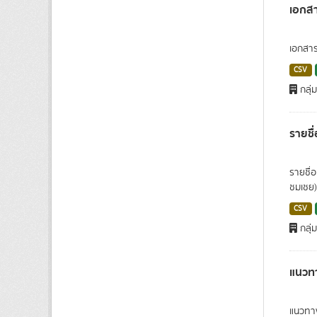
เอกสา
เอกสาร
CSV
กลุ่
รายชื
รายชื่อ
ชมเชย)
CSV
กลุ
แนวท
แนวทาง