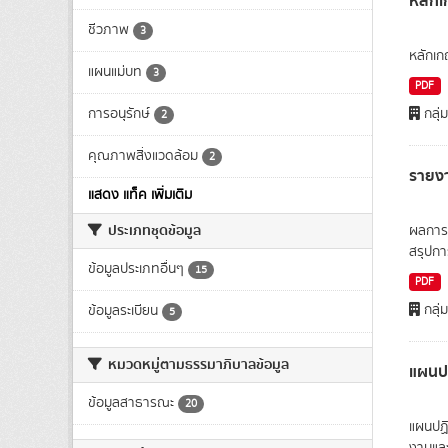
หลัก
ชีวภาพ
3
หลักเก
แผนแม่บท
3
PDF
การอนุรักษ์
กลุ่
2
คุณภาพสิ่งแวดล้อม
2
รายง
แสดง แท็ค เพิ่มเติม
ประเภทชุดข้อมูล
ผลการ
สรุปกา
ข้อมูลประเภทอื่นๆ
15
PDF
กลุ่
ข้อมูลระเบียน
5
หมวดหมู่ตามธรรมาภิบาลข้อมูล
แผนป
ข้อมูลสาธารณะ
20
แผนปฏิ