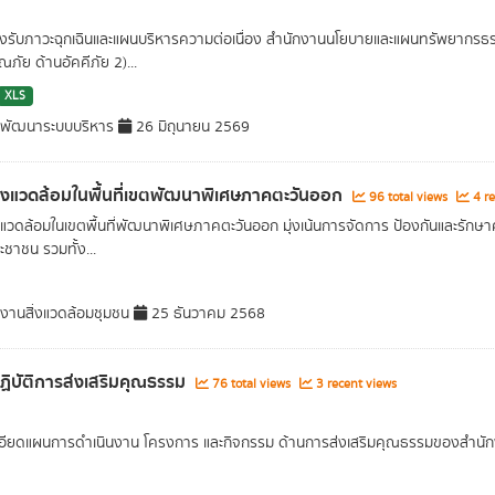
รับภาวะฉุกเฉินและแผนบริหารความต่อเนื่อง สำนักงานนโยบายและแผนทรัพยากรธรร
ภัย ด้านอัคคีภัย 2)...
XLS
มพัฒนาระบบบริหาร
26 มิถุนายน 2569
่งแวดล้อมในพื้นที่เขตพัฒนาพิเศษภาคตะวันออก
96 total views
4 re
งแวดล้อมในเขตพื้นที่พัฒนาพิเศษภาคตะวันออก มุ่งเน้นการจัดการ ป้องกันและรักษาค
ชาชน รวมทั้ง...
มงานสิ่งแวดล้อมชุมชน
25 ธันวาคม 2568
ิบัติการส่งเสริมคุณธรรม
76 total views
3 recent views
อียดแผนการดำเนินงาน โครงการ และกิจกรรม ด้านการส่งเสริมคุณธรรมของสำนั