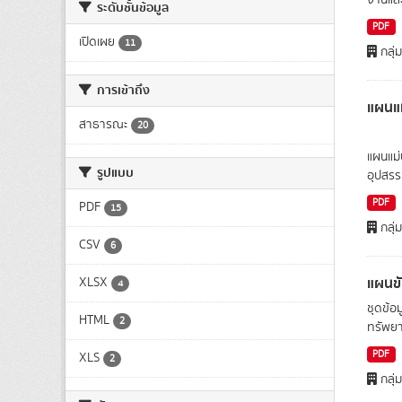
งานและ
ระดับชั้นข้อมูล
PDF
เปิดเผย
11
กลุ่
การเข้าถึง
แผนแ
สาธารณะ
20
แผนแม
รูปแบบ
อุปสรร
PDF
PDF
15
กลุ่
CSV
6
แผนขั
XLSX
4
ชุดข้อ
HTML
2
ทรัพยา
PDF
XLS
2
กลุ่