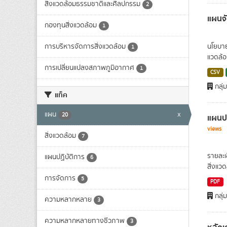
สิ่งแวดล้อมธรรมชาติและศิลปกรรม
2
แผนจั
กองทุนสิ่งแวดล้อม
1
การบริหารจัดการสิ่งแวดล้อม
นโยบาย
1
แวดล้
การเปลี่ยนแปลงสภาพภูมิอากาศ
1
CSV
กลุ่
แท็ค
แผน
x
20
แผนปฏ
views
สิ่งแวดล้อม
7
รายละ
แผนปฏิบัติการ
6
สิ่งแวด
การจัดการ
5
PDF
กลุ่
ความหลากหลาย
3
ความหลากหลายทางชีวภาพ
3