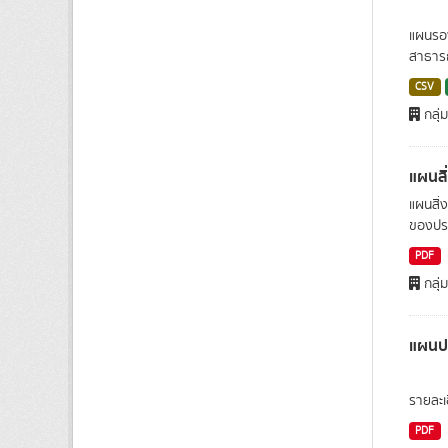
แผนรอง
สาธารณ
CSV
กลุ่
แผนสิ
แผนสิ่
ของประ
PDF
กลุ่
แผนปฏ
รายละเ
PDF