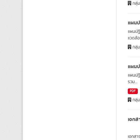
กลุ่
แผนปฏ
แผนปฏิ
แวดล้อ
กลุ่
แผนปฏ
แผนปฏิ
รวม...
PDF
กลุ่
เอกส
เอกสาร