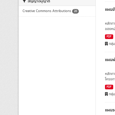
สัญญาอนุญาต
แผนขั
Creative Commons Attributions
20
หลักกา
ของหน่
PDF
กลุ่
แผนพั
หลักกา
โครงกา
PDF
กลุ่
แผนรอ